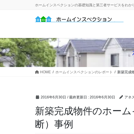
コ
ナ
ホームインスペクションの基礎知識と第三者サービスをわか
ン
ビ
テ
ゲ
ン
ー
ツ
シ
に
ョ
移
ン
動
に
移
動
HOME
ホームインスペクションのレポート
新築完成
2016年6月30日
/ 最終更新日 :
2016年6月30日
アネ
新築完成物件のホーム
断）事例